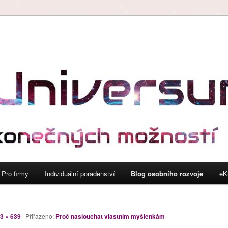
L.K. s.r.o.
Pro firmy
Individuální poradenství
Blog osobního rozvoje
eK
3 × 639
| Přiřazeno:
Proč naslouchat vlastním myšlenkám