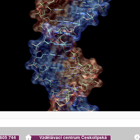
 605 744
Vzdělávací centrum Českolipská