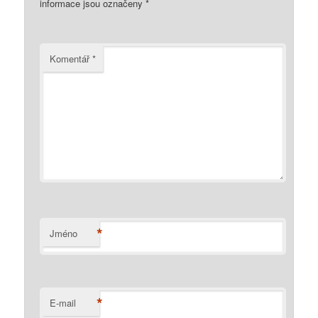
informace jsou označeny
*
Komentář
*
*
Jméno
*
E-mail