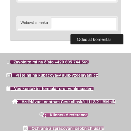
Webová stránka
Zavolejte mi na číslo +420 605 744 569
Pište mi na kubacova@ aulk-vzdelavani.cz
Váš kontaktní formulář pro rychlé spojení
Vzdělávací centrum Českolipská 1112/21 Mělník
Klientské reference
Ochrana a zpracování osobních údajů