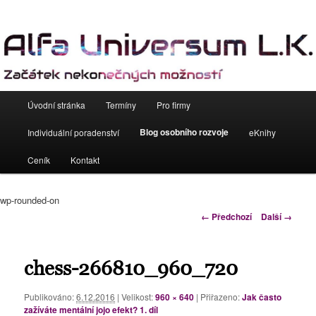
Soft skills a mentální trénink
Alfa Universum L.K. s.r.o.
Hlavní
Úvodní stránka
Termíny
Pro firmy
Přejít
navigační
menu
Blog osobního rozvoje
Individuální poradenství
eKnihy
k
Ceník
Kontakt
hlavnímu
obsahu
wp-rounded-on
Navigace
← Předchozí
Další →
webu
pro
obrázky
chess-266810_960_720
Publikováno:
6.12.2016
| Velikost:
960 × 640
| Přiřazeno:
Jak často
zažíváte mentální jojo efekt? 1. díl