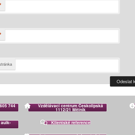
*
*
tránka
 605 744
Vzdělávací centrum Českolipská
1112/21 Mělník
 aulk-
Klientské reference