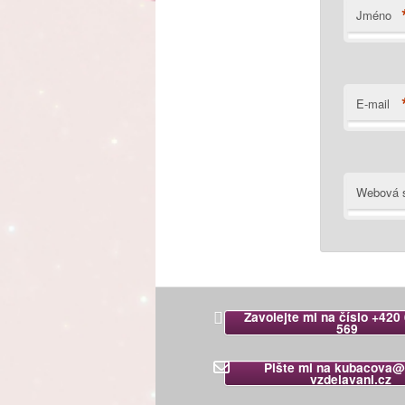
Jméno
E-mail
Webová s
Zavolejte mi na číslo +420
569
Pište mi na kubacova@
vzdelavani.cz