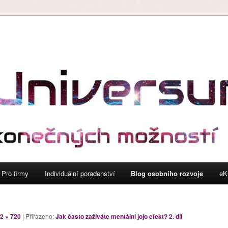
L.K. s.r.o.
Pro firmy
Individuální poradenství
Blog osobního rozvoje
eK
2 × 720
| Přiřazeno:
Jak často zažíváte mentální jojo efekt? 2. díl