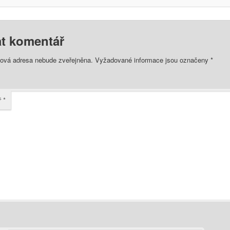
t komentář
lová adresa nebude zveřejněna.
Vyžadované informace jsou označeny
*
ř
*